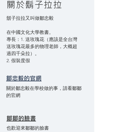
​關於鬍子拉拉
鬍子拉拉又叫做鄒忠毅
在中國文化大學教書。
專長：1. 送玫瑰花（應該是全台灣
送玫瑰花最多的物理老師，大概超
過四千朵拉）。
2. 假裝度假
​鄒忠毅的官網
​關於鄒忠毅在學校做的事，請看鄒鄒
的官網
鄒鄒的臉書
​也歡迎來鄒鄒的臉書