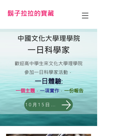
鬍子拉拉的寶藏
中國文化大學理學院
​一日科學家
歡迎高中學生來文化大學理學院
參加一日科學家活動，
一日體驗
:
一個主題
，
一項實作
，
一份報告
10月15日活動